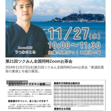
第21回ツクみん全国同時Zoomお茶会
2024年11月27日(水)第21回ツクみん全国同時Zoomお茶会『衆議院選
挙の裏側と今後の展望』
オンブズマン新聞